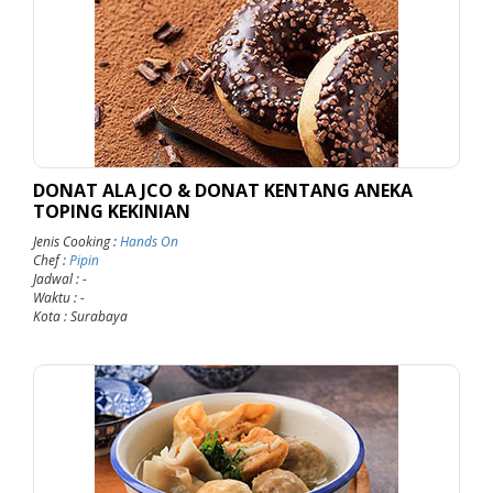
DONAT ALA JCO & DONAT KENTANG ANEKA
TOPING KEKINIAN
Jenis Cooking
:
Hands On
Chef
:
Pipin
Jadwal
: -
Waktu
: -
Kota
: Surabaya