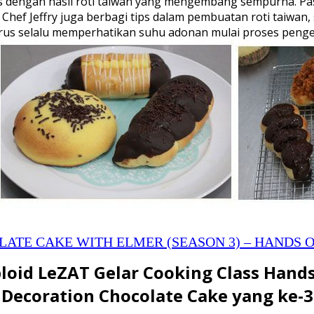
 dengan hasil roti taiwan yang mengembang sempurna. Pas
g. Chef Jeffry juga berbagi tips dalam pembuatan roti taiwa
 harus selalu memperhatikan suhu adonan mulai proses pe
ATE CAKE WITH ELMER (SEASON 3) – HANDS 
loid LeZAT Gelar Cooking Class Hand
Decoration Chocolate Cake yang ke-3