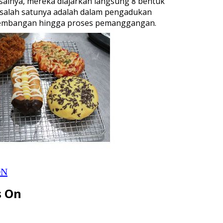
alnya, mereka diajarkan langsung 8 bentuk
n, salah satunya adalah dalam pengadukan
ngembangan hingga proses pemanggangan.
ON
s On