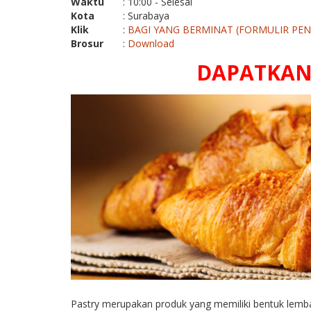
Waktu
: 10:00 - Selesai
Kota
: Surabaya
Klik
:
BAGI YANG BERMINAT (FORMULIR PE
Brosur
:
Download
DAPATKAN 
Pastry merupakan produk yang memiliki bentuk lemba