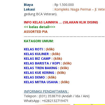
Biaya
: Rp 1.500.000
Lokasi
:
Kompleks Niaga Permai – Jl. Vet
gedung BCA Veteran).
INFO KELAS LAINNYA … (SILAKAN KLIK DISINI)
<< kelas detail>>>
ASSORTED PIA
———————————————————————
KATAGORI UMUM:
KELAS ROTI :
(klik)
KELAS KULINER :
(klik)
KELAS BIZ CAMP :
(klik)
KELAS BARISTA / KOPI :
(klik)
KELAS TREN BAKING :
(klik)
KELAS KUE KERING :
(klik)
KELAS DEMO :
(klik)
KELAS MITRA USAHA :
(klik)
INFORMASI PENDAFTARAN :
Telepon : (031) 3538710 (Andah / Ida / Aini)
WhatsApp : +6282132719471