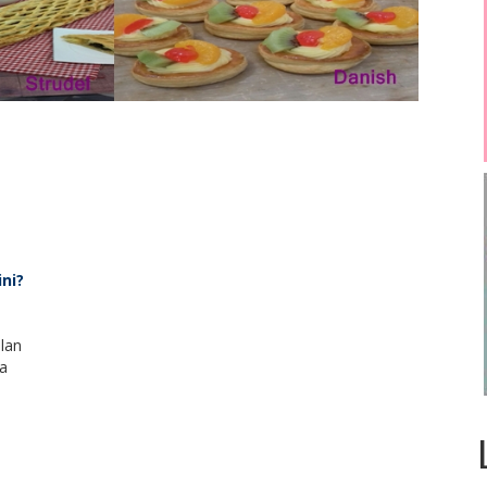
ni?
lan
ya