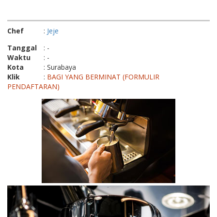
Chef
:
Jeje
Tanggal
: -
Waktu
: -
Kota
: Surabaya
Klik
:
BAGI YANG BERMINAT (FORMULIR
PENDAFTARAN)