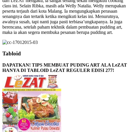
dari LeZAT mengaku, ia sangat senang sekali mengikuti cooking
class ini. Selain Ribka, masih ada Welly Natalia. Welly merupakan
peserta terjauh dari kota Malang. Ia mengungkapkan perasaan
senangnya dan tertarik ketika mengikuti kelas ini. Menurutnya,
awalnya susah, tapi nanti juga pasti terbiasa’ungkapanya. Ia juga
berencana, setelah paham tekhnik dalam pembuatan pudding art,
maka ia akan segera membuka pesanan berupa pudding art.
Tabloid
DAPATKAN! TIPS MEMBUAT PUDING ART ALA LeZAT
HANYA DI TABLOID LeZAT REGULER EDISI 277!