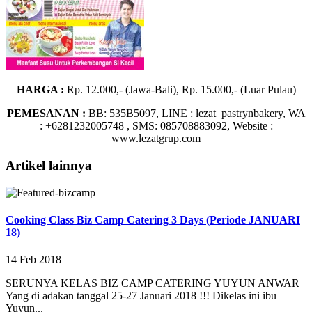
HARGA :
Rp. 12.000,- (Jawa-Bali), Rp. 15.000,- (Luar Pulau)
PEMESANAN :
BB: 535B5097, LINE : lezat_pastrynbakery, WA
: +6281232005748
,
SMS: 085708883092, Website :
www.lezatgrup.com
Artikel lainnya
Cooking Class Biz Camp Catering 3 Days (Periode JANUARI
18)
14 Feb 2018
SERUNYA KELAS BIZ CAMP CATERING YUYUN ANWAR
Yang di adakan tanggal 25-27 Januari 2018 !!! Dikelas ini ibu
Yuyun...