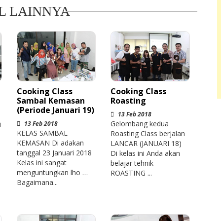
L LAINNYA
Cooking Class
Cooking Class
Sambal Kemasan
Roasting
(Periode Januari 19)
13 Feb 2018
Gelombang kedua
13 Feb 2018
i
KELAS SAMBAL
Roasting Class berjalan
KEMASAN Di adakan
LANCAR (JANUARI 18)
tanggal 23 Januari 2018
Di kelas ini Anda akan
Kelas ini sangat
belajar tehnik
menguntungkan lho …
ROASTING ...
Bagaimana...