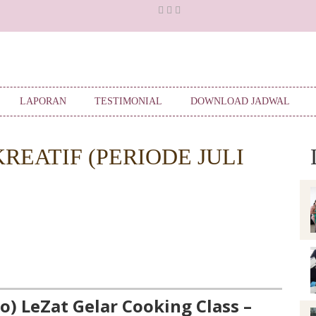
LAPORAN
TESTIMONIAL
DOWNLOAD JADWAL
REATIF (PERIODE JULI
o) LeZat Gelar Cooking Class –