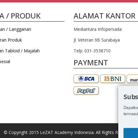
A / PRODUK
ALAMAT KANTOR
an / Langganan
Mediantara Infopersada
ran Produk
Jl. Veteran 9B Surabaya
an Tabloid / Majalah
Telp: 031-3538710
PAYMENT
esial
Subs
Dapatka
termasu
© Copyright 2015 LeZAT Academy Indonesia. All Rights Reserved.