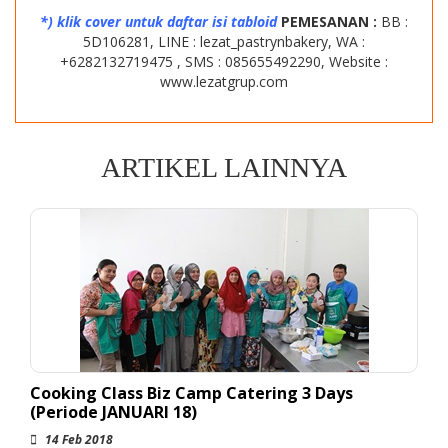
*) klik cover untuk daftar isi tabloid
PEMESANAN :
BB :
5D106281, LINE : lezat_pastrynbakery, WA :
+6282132719475
,
SMS : 085655492290, Website :
www.lezatgrup.com
ARTIKEL LAINNYA
Cooking Class Biz Camp Catering 3 Days
(Periode JANUARI 18)
14 Feb 2018