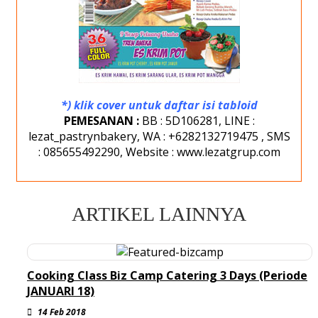
*) klik cover untuk daftar isi tabloid
PEMESANAN :
BB : 5D106281, LINE :
lezat_pastrynbakery, WA : +6282132719475
,
SMS
: 085655492290, Website : www.lezatgrup.com
ARTIKEL LAINNYA
Cooking Class Biz Camp Catering 3 Days (Periode
JANUARI 18)
14 Feb 2018