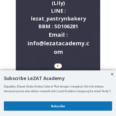
(Lily)
LINE :
lezat_pastrynbakery
BBM : 5D106281
Email :
info@lezatacademy.c
om
Subscribe LeZAT Academy
SMS : 0856-5549-2290
WhatsApp Admin :
Dapatkan Ebook Gratis Aneka Cake & Roti dengan mengikuti Info-info terbaru
termasuk promo dan diskon menarik dari Lezat Academy langsung ke email Anda !!
Andah : +6282132719471
Aini : +6281234810319
Subscribe
Ida : +6285648883229