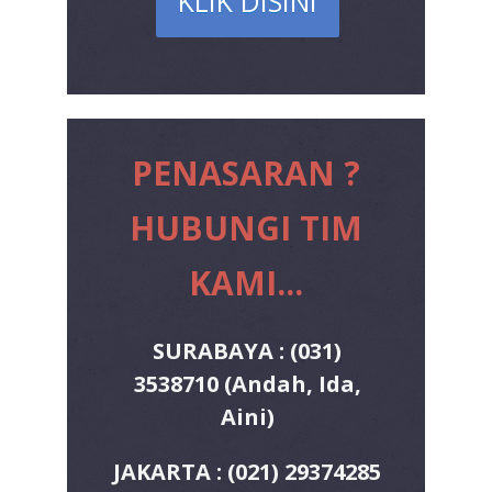
KLIK DISINI
PENASARAN ?
H UBUNGI TIM
KAMI...
SURABAYA : (031)
3538710 (Andah, Ida,
Aini)
JAKARTA : (021) 29374285