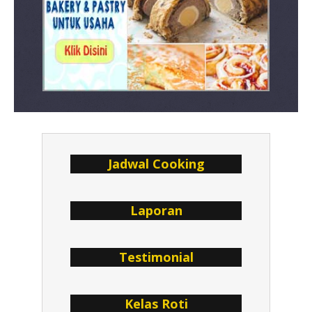
Jadwal Cookin g
Lap oran
Testimonial
Kelas Roti